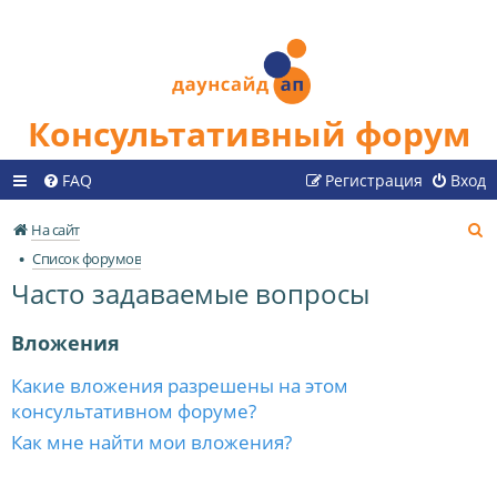
Консультативный форум
FAQ
Регистрация
Вход
П
На сайт
о
Список форумов
и
Часто задаваемые вопросы
с
к
Вложения
Какие вложения разрешены на этом
консультативном форуме?
Как мне найти мои вложения?