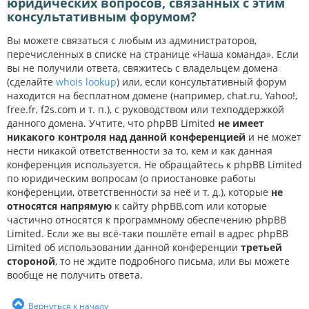
юридических вопросов, связанных с этим
консультативным форумом?
Вы можете связаться с любым из администраторов,
перечисленных в списке на странице «Наша команда». Если
вы не получили ответа, свяжитесь с владельцем домена
(сделайте
whois lookup
) или, если консультативный форум
находится на бесплатном домене (например, chat.ru, Yahoo!,
free.fr, f2s.com и т. п.), с руководством или техподдержкой
данного домена. Учтите, что phpBB Limited
не имеет
никакого контроля над данной конференцией
и не может
нести никакой ответственности за то, кем и как данная
конференция используется. Не обращайтесь к phpBB Limited
по юридическим вопросам (о приостановке работы
конференции, ответственности за неё и т. д.), которые
не
относятся напрямую
к сайту phpBB.com или которые
частично относятся к программному обеспечению phpBB
Limited. Если же вы всё-таки пошлёте email в адрес phpBB
Limited об использовании данной конференции
третьей
стороной
, то не ждите подробного письма, или вы можете
вообще не получить ответа.
Вернуться к началу