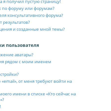
а я получил пустую страницу!
к по форуму или форумам?
еля консультативного форума?
т результатов?
бщения и созданные мной темы?
ки пользователя
ажение аватары?
ия рядом с моим именем
астройки?
 «email», от меня требуют войти на
моего имени в списке «Кто сейчас на
»?
!