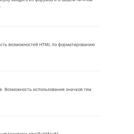
.
часть возможностей HTML по форматированию
. Возможность использования значков тем
rum/viewtopic.php?f=33&t=81