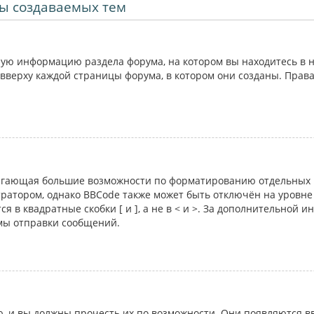
ы создаваемых тем
ую информацию раздела форума, на котором вы находитесь в н
вверху каждой страницы форума, в котором они созданы. Прав
лагающая большие возможности по форматированию отдельных 
атором, однако BBCode также может быть отключён на уровне 
я в квадратные скобки [ и ], а не в < и >. За дополнительной 
рмы отправки сообщений.
 и вы должны прочесть их по возможности. Они появляются вв