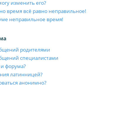
 могу изменить его?
 но время всё равно неправильное!
уме неправильное время!
ма
общений родителями
общений специалистами
ми форума?
ния латинницей?
оваться анонимно?