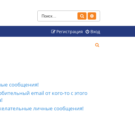
Поиск
Расширенный поиск
Регистрация
Вход
П
о
и
с
к
ные сообщения!
бительный email от кого-то с этого
!
желательные личные сообщения!