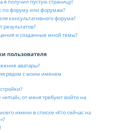
а я получил пустую страницу!
к по форуму или форумам?
еля консультативного форума?
т результатов?
бщения и созданные мной темы?
ки пользователя
ажение аватары?
ия рядом с моим именем
астройки?
 «email», от меня требуют войти на
моего имени в списке «Кто сейчас на
»?
!