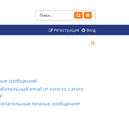
Поиск
Расширенный поиск
Регистрация
Вход
П
о
и
с
к
ные сообщения!
бительный email от кого-то с этого
!
желательные личные сообщения!