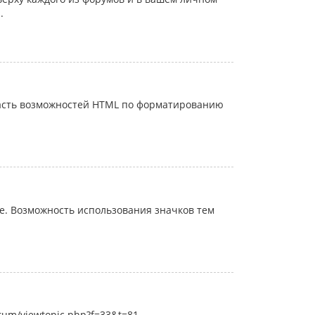
.
часть возможностей HTML по форматированию
. Возможность использования значков тем
rum/viewtopic.php?f=33&t=81