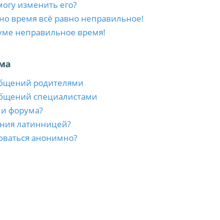
 могу изменить его?
 но время всё равно неправильное!
уме неправильное время!
ма
общений родителями
общений специалистами
ми форума?
ния латинницей?
оваться анонимно?