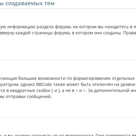
ы создаваемых тем
ую информацию раздела форума, на котором вы находитесь в н
вверху каждой страницы форума, в котором они созданы. Прав
лагающая большие возможности по форматированию отдельных 
атором, однако BBCode также может быть отключён на уровне 
я в квадратные скобки [ и ], а не в < и >. За дополнительной 
рмы отправки сообщений.
 и вы должны прочесть их по возможности. Они появляются вв