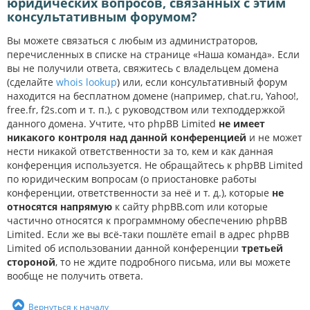
юридических вопросов, связанных с этим
консультативным форумом?
Вы можете связаться с любым из администраторов,
перечисленных в списке на странице «Наша команда». Если
вы не получили ответа, свяжитесь с владельцем домена
(сделайте
whois lookup
) или, если консультативный форум
находится на бесплатном домене (например, chat.ru, Yahoo!,
free.fr, f2s.com и т. п.), с руководством или техподдержкой
данного домена. Учтите, что phpBB Limited
не имеет
никакого контроля над данной конференцией
и не может
нести никакой ответственности за то, кем и как данная
конференция используется. Не обращайтесь к phpBB Limited
по юридическим вопросам (о приостановке работы
конференции, ответственности за неё и т. д.), которые
не
относятся напрямую
к сайту phpBB.com или которые
частично относятся к программному обеспечению phpBB
Limited. Если же вы всё-таки пошлёте email в адрес phpBB
Limited об использовании данной конференции
третьей
стороной
, то не ждите подробного письма, или вы можете
вообще не получить ответа.
Вернуться к началу