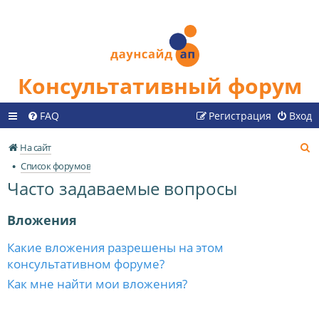
Консультативный форум
FAQ
Регистрация
Вход
П
На сайт
о
Список форумов
и
Часто задаваемые вопросы
с
к
Вложения
Какие вложения разрешены на этом
консультативном форуме?
Как мне найти мои вложения?