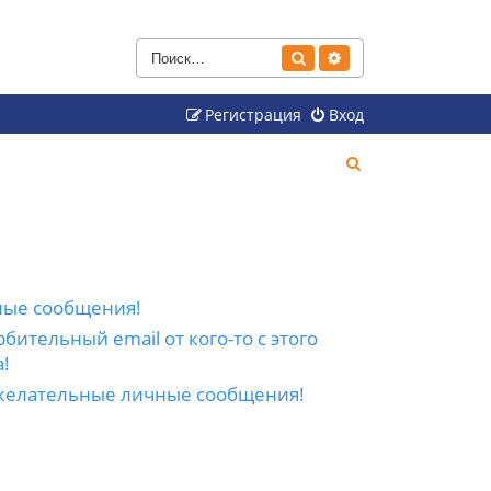
Поиск
Расширенный поиск
Регистрация
Вход
П
о
и
с
к
ные сообщения!
бительный email от кого-то с этого
!
желательные личные сообщения!