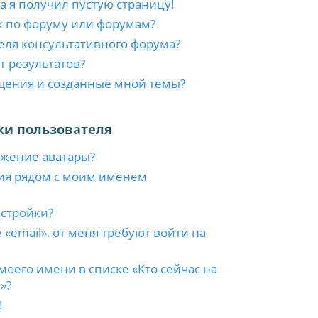
а я получил пустую страницу!
к по форуму или форумам?
еля консультативного форума?
т результатов?
бщения и созданные мной темы?
ки пользователя
ажение аватары?
ия рядом с моим именем
астройки?
 «email», от меня требуют войти на
моего имени в списке «Кто сейчас на
»?
!