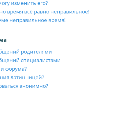
 могу изменить его?
 но время всё равно неправильное!
уме неправильное время!
ма
общений родителями
общений специалистами
ми форума?
ния латинницей?
оваться анонимно?