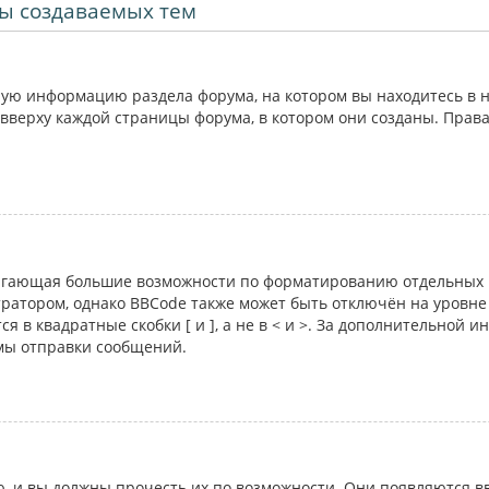
ы создаваемых тем
ую информацию раздела форума, на котором вы находитесь в н
вверху каждой страницы форума, в котором они созданы. Прав
лагающая большие возможности по форматированию отдельных 
атором, однако BBCode также может быть отключён на уровне 
я в квадратные скобки [ и ], а не в < и >. За дополнительной 
рмы отправки сообщений.
 и вы должны прочесть их по возможности. Они появляются вв