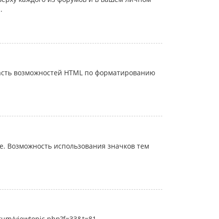
.
часть возможностей HTML по форматированию
. Возможность использования значков тем
rum/viewtopic.php?f=33&t=81