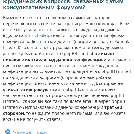
юридических вопросов, связанных с этим
консультативным форумом?
Вы можете связаться с любым из администраторов,
перечисленных в списке на странице «Наша команда». Если
вы не получили ответа, свяжитесь с владельцем домена
(сделайте
whois lookup
) или, если консультативный форум
находится на бесплатном домене (например, chat.ru, Yahoo!,
free.fr, f2s.com и т. п.), с руководством или техподдержкой
данного домена. Учтите, что phpBB Limited
не имеет
никакого контроля над данной конференцией
и не может
нести никакой ответственности за то, кем и как данная
конференция используется. Не обращайтесь к phpBB Limited
по юридическим вопросам (о приостановке работы
конференции, ответственности за неё и т. д.), которые
не
относятся напрямую
к сайту phpBB.com или которые
частично относятся к программному обеспечению phpBB
Limited. Если же вы всё-таки пошлёте email в адрес phpBB
Limited об использовании данной конференции
третьей
стороной
, то не ждите подробного письма, или вы можете
вообще не получить ответа.
Вернуться к началу