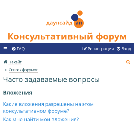
Консультативный форум
FAQ
Регистрация
Вход
П
На сайт
о
Список форумов
и
Часто задаваемые вопросы
с
к
Вложения
Какие вложения разрешены на этом
консультативном форуме?
Как мне найти мои вложения?