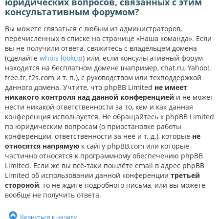
юридических вопросов, связанных с этим
консультативным форумом?
Вы можете связаться с любым из администраторов,
перечисленных в списке на странице «Наша команда». Если
вы не получили ответа, свяжитесь с владельцем домена
(сделайте
whois lookup
) или, если консультативный форум
находится на бесплатном домене (например, chat.ru, Yahoo!,
free.fr, f2s.com и т. п.), с руководством или техподдержкой
данного домена. Учтите, что phpBB Limited
не имеет
никакого контроля над данной конференцией
и не может
нести никакой ответственности за то, кем и как данная
конференция используется. Не обращайтесь к phpBB Limited
по юридическим вопросам (о приостановке работы
конференции, ответственности за неё и т. д.), которые
не
относятся напрямую
к сайту phpBB.com или которые
частично относятся к программному обеспечению phpBB
Limited. Если же вы всё-таки пошлёте email в адрес phpBB
Limited об использовании данной конференции
третьей
стороной
, то не ждите подробного письма, или вы можете
вообще не получить ответа.
Вернуться к началу