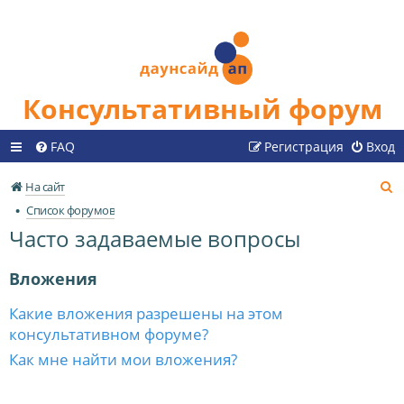
Консультативный форум
FAQ
Регистрация
Вход
П
На сайт
о
Список форумов
и
Часто задаваемые вопросы
с
к
Вложения
Какие вложения разрешены на этом
консультативном форуме?
Как мне найти мои вложения?