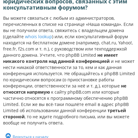
юридических вопросов, связанных с этим
консультативным форумом?
Вы можете связаться с любым из администраторов,
перечисленных в списке на странице «Наша команда». Если
вы не получили ответа, свяжитесь с владельцем домена
(сделайте
whois lookup
) или, если консультативный форум
находится на бесплатном домене (например, chat.ru, Yahoo!,
free.fr, f2s.com и т. п.), с руководством или техподдержкой
данного домена. Учтите, что phpBB Limited
не имеет
никакого контроля над данной конференцией
и не может
нести никакой ответственности за то, кем и как данная
конференция используется. Не обращайтесь к phpBB Limited
по юридическим вопросам (о приостановке работы
конференции, ответственности за неё и т. д.), которые
не
относятся напрямую
к сайту phpBB.com или которые
частично относятся к программному обеспечению phpBB
Limited. Если же вы всё-таки пошлёте email в адрес phpBB
Limited об использовании данной конференции
третьей
стороной
, то не ждите подробного письма, или вы можете
вообще не получить ответа.
Вернуться к началу