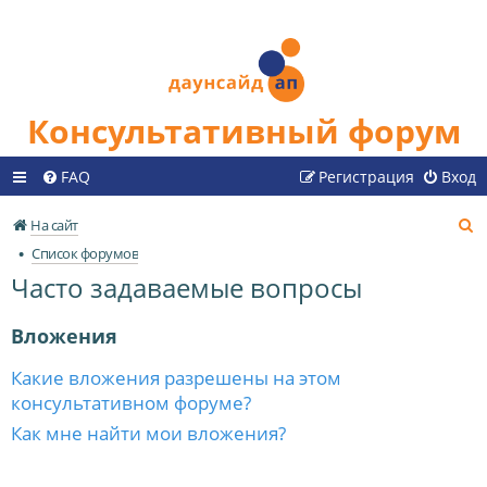
Консультативный форум
FAQ
Регистрация
Вход
П
На сайт
о
Список форумов
и
Часто задаваемые вопросы
с
к
Вложения
Какие вложения разрешены на этом
консультативном форуме?
Как мне найти мои вложения?