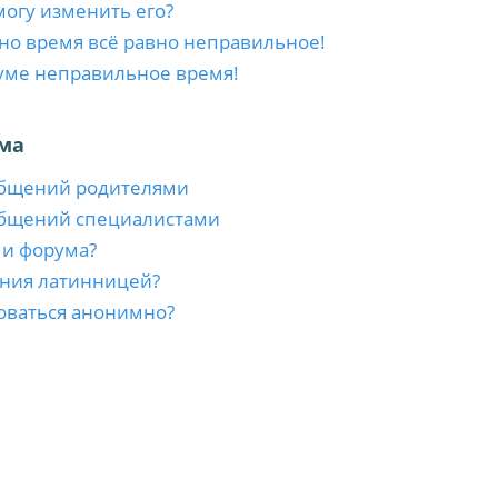
 могу изменить его?
 но время всё равно неправильное!
уме неправильное время!
ма
общений родителями
общений специалистами
ми форума?
ния латинницей?
оваться анонимно?