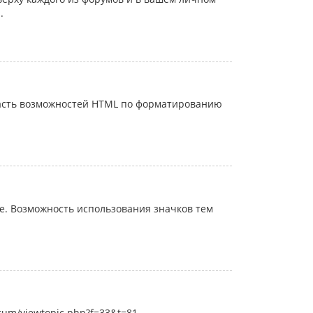
.
часть возможностей HTML по форматированию
. Возможность использования значков тем
rum/viewtopic.php?f=33&t=81