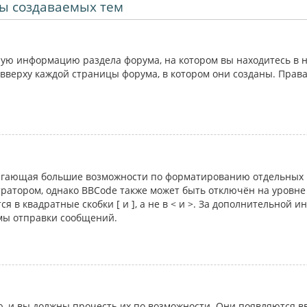
ы создаваемых тем
ую информацию раздела форума, на котором вы находитесь в н
вверху каждой страницы форума, в котором они созданы. Прав
лагающая большие возможности по форматированию отдельных 
атором, однако BBCode также может быть отключён на уровне 
я в квадратные скобки [ и ], а не в < и >. За дополнительной 
рмы отправки сообщений.
 и вы должны прочесть их по возможности. Они появляются вв