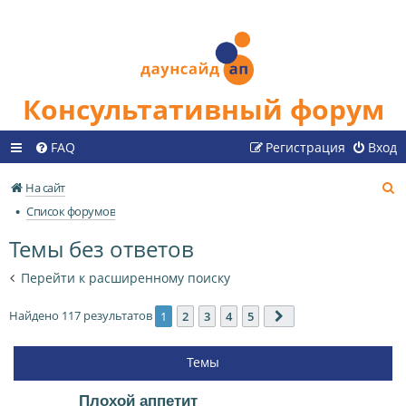
Консультативный форум
FAQ
Регистрация
Вход
П
На сайт
о
Список форумов
и
Темы без ответов
с
к
Перейти к расширенному поиску
Найдено 117 результатов
1
2
3
4
5
След.
Темы
Плохой аппетит