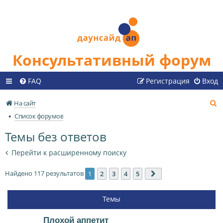
Консультативный форум
FAQ
Регистрация
Вход
П
На сайт
о
Список форумов
и
Темы без ответов
с
к
Перейти к расширенному поиску
Найдено 117 результатов
1
2
3
4
5
След.
Темы
Плохой аппетит