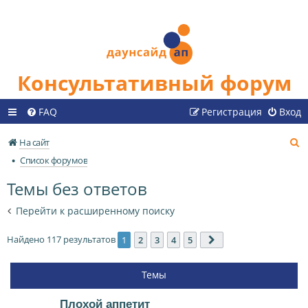
Консультативный форум
FAQ
Регистрация
Вход
П
На сайт
о
Список форумов
и
Темы без ответов
с
к
Перейти к расширенному поиску
Найдено 117 результатов
1
2
3
4
5
След.
Темы
Плохой аппетит