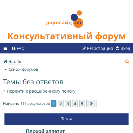
Консультативный форум
FAQ
Регистрация
Вход
П
На сайт
о
Список форумов
и
Темы без ответов
с
к
Перейти к расширенному поиску
Найдено 117 результатов
1
2
3
4
5
След.
Темы
Плохой аппетит