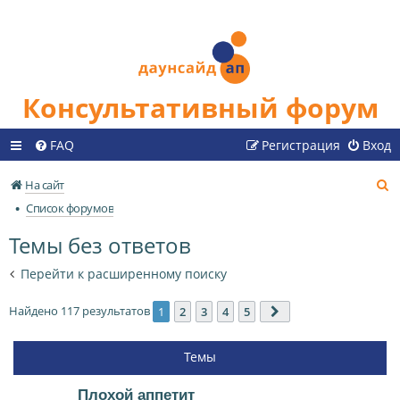
Консультативный форум
FAQ
Регистрация
Вход
П
На сайт
о
Список форумов
и
Темы без ответов
с
к
Перейти к расширенному поиску
Найдено 117 результатов
1
2
3
4
5
След.
Темы
Плохой аппетит