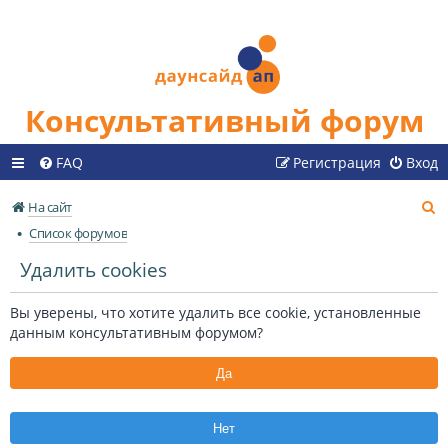
Консультативный форум
FAQ
Регистрация
Вход
П
На сайт
о
Список форумов
и
Удалить cookies
с
к
Вы уверены, что хотите удалить все cookie, установленные
данным консультативным форумом?