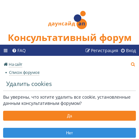
Консультативный форум
FAQ
Регистрация
Вход
П
На сайт
о
Список форумов
и
Удалить cookies
с
к
Вы уверены, что хотите удалить все cookie, установленные
данным консультативным форумом?