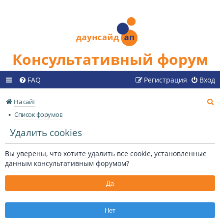
Консультативный форум
FAQ
Регистрация
Вход
П
На сайт
о
Список форумов
и
Удалить cookies
с
к
Вы уверены, что хотите удалить все cookie, установленные
данным консультативным форумом?