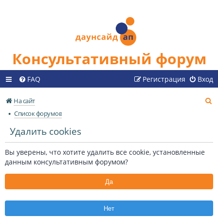
Консультативный форум
FAQ
Регистрация
Вход
П
На сайт
о
Список форумов
и
Удалить cookies
с
к
Вы уверены, что хотите удалить все cookie, установленные
данным консультативным форумом?