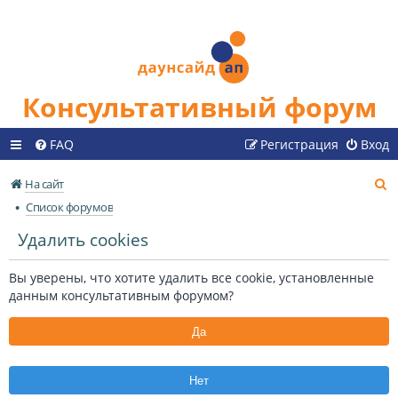
Консультативный форум
FAQ
Регистрация
Вход
П
На сайт
о
Список форумов
и
Удалить cookies
с
к
Вы уверены, что хотите удалить все cookie, установленные
данным консультативным форумом?