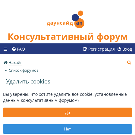
Консультативный форум
FAQ
Регистрация
Вход
П
На сайт
о
Список форумов
и
Удалить cookies
с
к
Вы уверены, что хотите удалить все cookie, установленные
данным консультативным форумом?