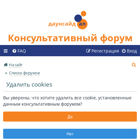
Консультативный форум
FAQ
Регистрация
Вход
П
На сайт
о
Список форумов
и
Удалить cookies
с
к
Вы уверены, что хотите удалить все cookie, установленные
данным консультативным форумом?