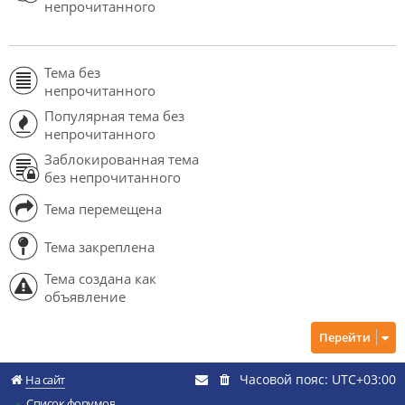
непрочитанного
Тема без
непрочитанного
Популярная тема без
непрочитанного
Заблокированная тема
без непрочитанного
Тема перемещена
Тема закреплена
Тема создана как
объявление
Перейти
Часовой пояс:
UTC+03:00
На сайт
Список форумов