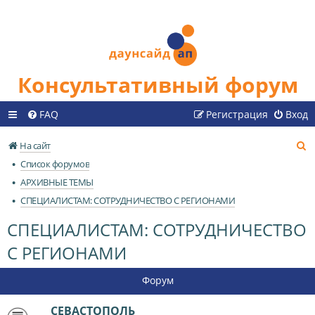
Консультативный форум
FAQ
Регистрация
Вход
П
На сайт
о
Список форумов
и
АРХИВНЫЕ ТЕМЫ
с
СПЕЦИАЛИСТАМ: СОТРУДНИЧЕСТВО С РЕГИОНАМИ
к
СПЕЦИАЛИСТАМ: СОТРУДНИЧЕСТВО
С РЕГИОНАМИ
Форум
СЕВАСТОПОЛЬ