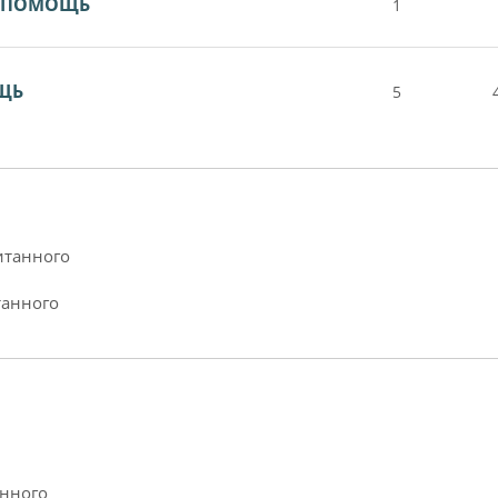
Я ПОМОЩЬ
1
ОЩЬ
5
итанного
танного
анного