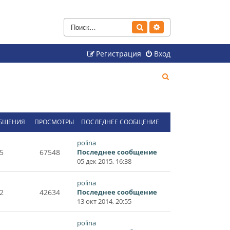
Поиск
Расширенный поиск
Регистрация
Вход
П
о
и
с
БЩЕНИЯ
ПРОСМОТРЫ
ПОСЛЕДНЕЕ СООБЩЕНИЕ
к
polina
5
67548
Последнее сообщение
05 дек 2015, 16:38
polina
2
42634
Последнее сообщение
13 окт 2014, 20:55
polina