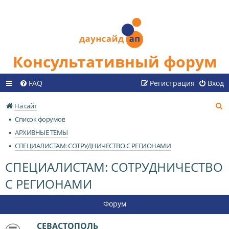
Консультативный форум
FAQ
Регистрация
Вход
П
На сайт
о
Список форумов
и
АРХИВНЫЕ ТЕМЫ
с
СПЕЦИАЛИСТАМ: СОТРУДНИЧЕСТВО С РЕГИОНАМИ
к
СПЕЦИАЛИСТАМ: СОТРУДНИЧЕСТВО
С РЕГИОНАМИ
Форум
СЕВАСТОПОЛЬ