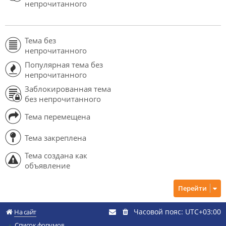
непрочитанного
Тема без
непрочитанного
Популярная тема без
непрочитанного
Заблокированная тема
без непрочитанного
Тема перемещена
Тема закреплена
Тема создана как
объявление
Перейти
Часовой пояс:
UTC+03:00
На сайт
Список форумов