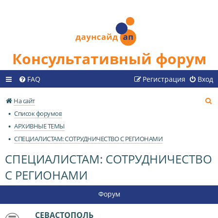
Консультативный форум
FAQ
Регистрация
Вход
П
На сайт
о
Список форумов
и
АРХИВНЫЕ ТЕМЫ
с
СПЕЦИАЛИСТАМ: СОТРУДНИЧЕСТВО С РЕГИОНАМИ
к
СПЕЦИАЛИСТАМ: СОТРУДНИЧЕСТВО
С РЕГИОНАМИ
Форум
СЕВАСТОПОЛЬ