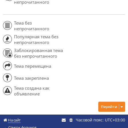
непрочитанного
Тема без
непрочитанного
Популярная тема без
непрочитанного
Заблокированная тема
без непрочитанного
Тема перемещена
Тема закреплена
Тема создана как
объявление
Перейти
Часовой пояс:
UTC+03:00
На сайт
Список форумов