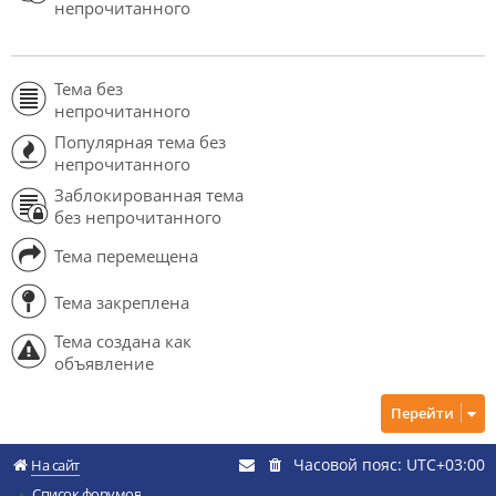
непрочитанного
Тема без
непрочитанного
Популярная тема без
непрочитанного
Заблокированная тема
без непрочитанного
Тема перемещена
Тема закреплена
Тема создана как
объявление
Перейти
Часовой пояс:
UTC+03:00
На сайт
Список форумов