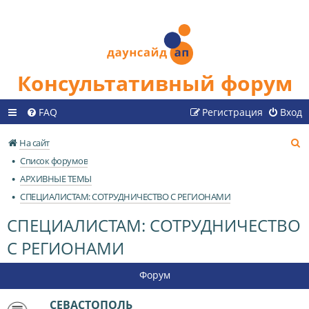
Консультативный форум
FAQ
Регистрация
Вход
П
На сайт
о
Список форумов
и
АРХИВНЫЕ ТЕМЫ
с
СПЕЦИАЛИСТАМ: СОТРУДНИЧЕСТВО С РЕГИОНАМИ
к
СПЕЦИАЛИСТАМ: СОТРУДНИЧЕСТВО
С РЕГИОНАМИ
Форум
СЕВАСТОПОЛЬ