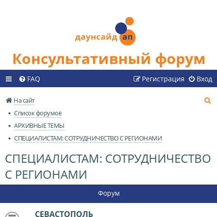
Консультативный форум
FAQ
Регистрация
Вход
П
На сайт
о
Список форумов
и
АРХИВНЫЕ ТЕМЫ
с
СПЕЦИАЛИСТАМ: СОТРУДНИЧЕСТВО С РЕГИОНАМИ
к
СПЕЦИАЛИСТАМ: СОТРУДНИЧЕСТВО
С РЕГИОНАМИ
Форум
СЕВАСТОПОЛЬ