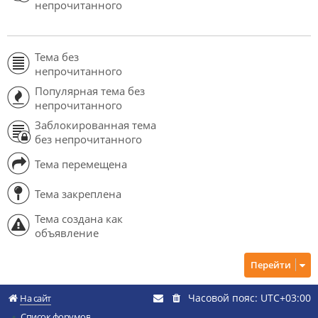
непрочитанного
Тема без
непрочитанного
Популярная тема без
непрочитанного
Заблокированная тема
без непрочитанного
Тема перемещена
Тема закреплена
Тема создана как
объявление
Перейти
Часовой пояс:
UTC+03:00
На сайт
Список форумов