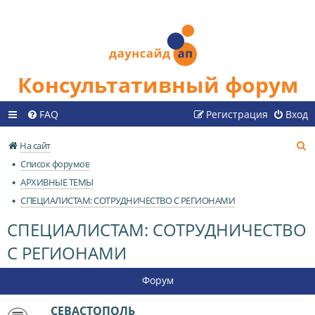
Консультативный форум
FAQ
Регистрация
Вход
П
На сайт
о
Список форумов
и
АРХИВНЫЕ ТЕМЫ
с
СПЕЦИАЛИСТАМ: СОТРУДНИЧЕСТВО С РЕГИОНАМИ
к
СПЕЦИАЛИСТАМ: СОТРУДНИЧЕСТВО
С РЕГИОНАМИ
Форум
СЕВАСТОПОЛЬ