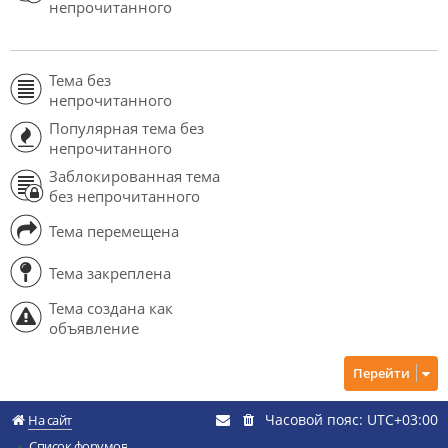
непрочитанного
Тема без
непрочитанного
Популярная тема без
непрочитанного
Заблокированная тема
без непрочитанного
Тема перемещена
Тема закреплена
Тема создана как
объявление
Перейти
Часовой пояс:
UTC+03:00
На сайт
Список форумов