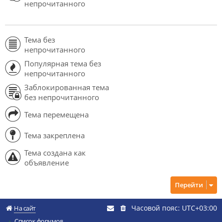
непрочитанного
Тема без
непрочитанного
Популярная тема без
непрочитанного
Заблокированная тема
без непрочитанного
Тема перемещена
Тема закреплена
Тема создана как
объявление
Перейти
Часовой пояс:
UTC+03:00
На сайт
Список форумов