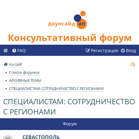
Консультативный форум
FAQ
Регистрация
Вход
П
На сайт
о
Список форумов
и
АРХИВНЫЕ ТЕМЫ
с
СПЕЦИАЛИСТАМ: СОТРУДНИЧЕСТВО С РЕГИОНАМИ
к
СПЕЦИАЛИСТАМ: СОТРУДНИЧЕСТВО
С РЕГИОНАМИ
Форум
СЕВАСТОПОЛЬ