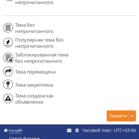
непрочитанного
Тема без
непрочитанного
Популярная тема без
непрочитанного
Заблокированная тема
без непрочитанного
Тема перемещена
Тема закреплена
Тема создана как
объявление
Перейти
Часовой пояс:
UTC+03:00
На сайт
Список форумов