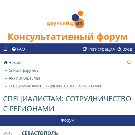
Консультативный форум
FAQ
Регистрация
Вход
П
На сайт
о
Список форумов
и
АРХИВНЫЕ ТЕМЫ
с
СПЕЦИАЛИСТАМ: СОТРУДНИЧЕСТВО С РЕГИОНАМИ
к
СПЕЦИАЛИСТАМ: СОТРУДНИЧЕСТВО
С РЕГИОНАМИ
Форум
СЕВАСТОПОЛЬ