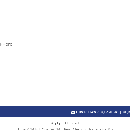
анного
Связаться с администрац
© phpBB Limited
Time: 0.141s
|
Queries: 94
| Peak Memory Usage: 2.87 МБ