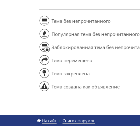
Тема без непрочитанного
Популярная тема без непрочитанного
Заблокированная тема без непрочит
Тема перемещена
Тема закреплена
Тема создана как объявление
На сайт
Список форумов