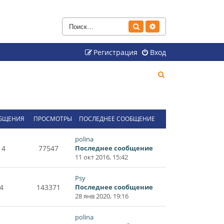
Поиск
Расширенный поиск
Регистрация
Вход
П
о
и
с
БЩЕНИЯ
ПРОСМОТРЫ
ПОСЛЕДНЕЕ СООБЩЕНИЕ
к
polina
14
77547
Последнее сообщение
11 окт 2016, 15:42
Psy
4
143371
Последнее сообщение
28 янв 2020, 19:16
polina