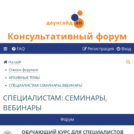
Консультативный форум
FAQ
Регистрация
Вход
П
На сайт
о
Список форумов
и
АРХИВНЫЕ ТЕМЫ
с
СПЕЦИАЛИСТАМ: СЕМИНАРЫ, ВЕБИНАРЫ
к
СПЕЦИАЛИСТАМ: СЕМИНАРЫ,
ВЕБИНАРЫ
Форум
ОБУЧАЮЩИЙ КУРС ДЛЯ СПЕЦИАЛИСТОВ