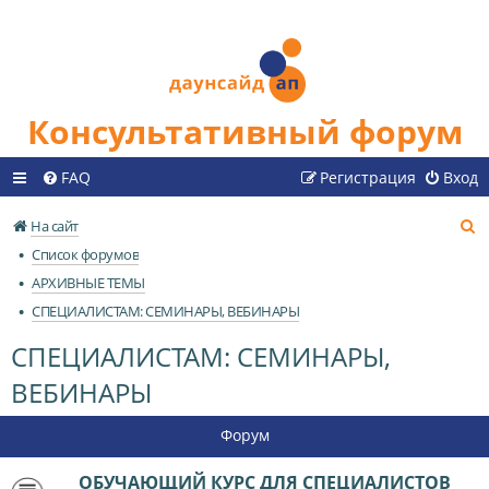
Консультативный форум
FAQ
Регистрация
Вход
П
На сайт
о
Список форумов
и
АРХИВНЫЕ ТЕМЫ
с
СПЕЦИАЛИСТАМ: СЕМИНАРЫ, ВЕБИНАРЫ
к
СПЕЦИАЛИСТАМ: СЕМИНАРЫ,
ВЕБИНАРЫ
Форум
ОБУЧАЮЩИЙ КУРС ДЛЯ СПЕЦИАЛИСТОВ