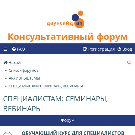
Консультативный форум
FAQ
Регистрация
Вход
П
На сайт
о
Список форумов
и
АРХИВНЫЕ ТЕМЫ
с
СПЕЦИАЛИСТАМ: СЕМИНАРЫ, ВЕБИНАРЫ
к
СПЕЦИАЛИСТАМ: СЕМИНАРЫ,
ВЕБИНАРЫ
Форум
ОБУЧАЮЩИЙ КУРС ДЛЯ СПЕЦИАЛИСТОВ