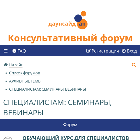
Консультативный форум
FAQ
Регистрация
Вход
П
На сайт
о
Список форумов
и
АРХИВНЫЕ ТЕМЫ
с
СПЕЦИАЛИСТАМ: СЕМИНАРЫ, ВЕБИНАРЫ
к
СПЕЦИАЛИСТАМ: СЕМИНАРЫ,
ВЕБИНАРЫ
Форум
ОБУЧАЮЩИЙ КУРС ДЛЯ СПЕЦИАЛИСТОВ