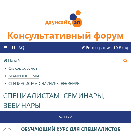
Консультативный форум
FAQ
Регистрация
Вход
П
На сайт
о
Список форумов
и
АРХИВНЫЕ ТЕМЫ
с
СПЕЦИАЛИСТАМ: СЕМИНАРЫ, ВЕБИНАРЫ
к
СПЕЦИАЛИСТАМ: СЕМИНАРЫ,
ВЕБИНАРЫ
Форум
ОБУЧАЮЩИЙ КУРС ДЛЯ СПЕЦИАЛИСТОВ