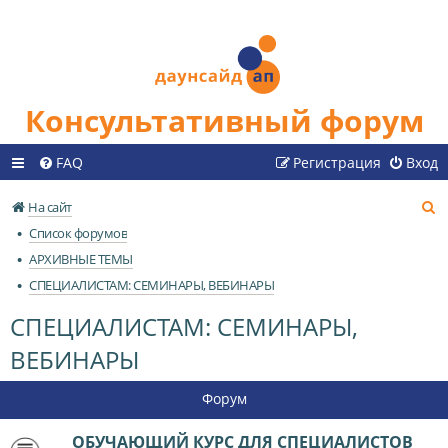
Консультативный форум
FAQ
Регистрация
Вход
П
На сайт
о
Список форумов
и
АРХИВНЫЕ ТЕМЫ
с
СПЕЦИАЛИСТАМ: СЕМИНАРЫ, ВЕБИНАРЫ
к
СПЕЦИАЛИСТАМ: СЕМИНАРЫ,
ВЕБИНАРЫ
Форум
ОБУЧАЮЩИЙ КУРС ДЛЯ СПЕЦИАЛИСТОВ