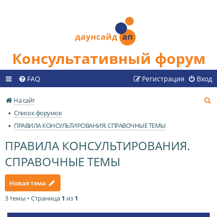
Консультативный форум
FAQ
Регистрация
Вход
П
На сайт
о
Список форумов
и
ПРАВИЛА КОНСУЛЬТИРОВАНИЯ. СПРАВОЧНЫЕ ТЕМЫ
с
ПРАВИЛА КОНСУЛЬТИРОВАНИЯ.
к
СПРАВОЧНЫЕ ТЕМЫ
Новая тема
3 темы • Страница
1
из
1