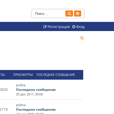
Поиск
Расширенный поиск
Регистрация
Вход
П
о
и
с
к
ЕТЫ
ПРОСМОТРЫ
ПОСЛЕДНЕЕ СООБЩЕНИЕ
polina
0020
Последнее сообщение
05 дек 2011, 00:00
polina
2719
Последнее сообщение
17 ноя 2008, 00:00