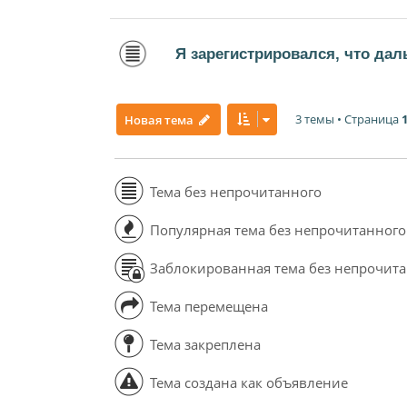
Я зарегистрировался, что да
3 темы • Страница
Новая тема
Тема без непрочитанного
Популярная тема без непрочитанного
Заблокированная тема без непрочит
Тема перемещена
Тема закреплена
Тема создана как объявление