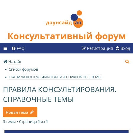
Консультативный форум
FAQ
Регистрация
Вход
П
На сайт
о
Список форумов
и
ПРАВИЛА КОНСУЛЬТИРОВАНИЯ. СПРАВОЧНЫЕ ТЕМЫ
с
ПРАВИЛА КОНСУЛЬТИРОВАНИЯ.
к
СПРАВОЧНЫЕ ТЕМЫ
Новая тема
3 темы • Страница
1
из
1