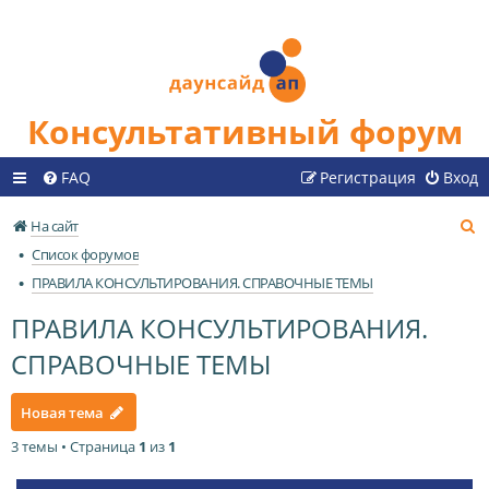
Консультативный форум
FAQ
Регистрация
Вход
П
На сайт
о
Список форумов
и
ПРАВИЛА КОНСУЛЬТИРОВАНИЯ. СПРАВОЧНЫЕ ТЕМЫ
с
ПРАВИЛА КОНСУЛЬТИРОВАНИЯ.
к
СПРАВОЧНЫЕ ТЕМЫ
Новая тема
3 темы • Страница
1
из
1