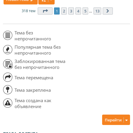
318 тем
Страница
1
из
13
1
2
3
4
5
…
13
След.
Тема без
непрочитанного
Популярная тема без
непрочитанного
Заблокированная тема
без непрочитанного
Тема перемещена
Тема закреплена
Тема создана как
объявление
Перейти