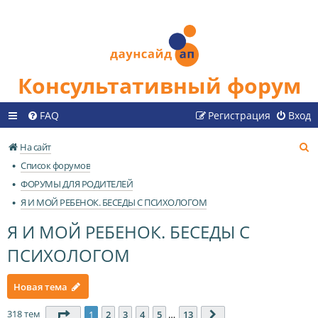
Консультативный форум
FAQ
Регистрация
Вход
П
На сайт
о
Список форумов
и
ФОРУМЫ ДЛЯ РОДИТЕЛЕЙ
с
Я И МОЙ РЕБЕНОК. БЕСЕДЫ С ПСИХОЛОГОМ
к
Я И МОЙ РЕБЕНОК. БЕСЕДЫ С
ПСИХОЛОГОМ
Новая тема
318 тем
Страница
1
из
13
1
2
3
4
5
…
13
След.