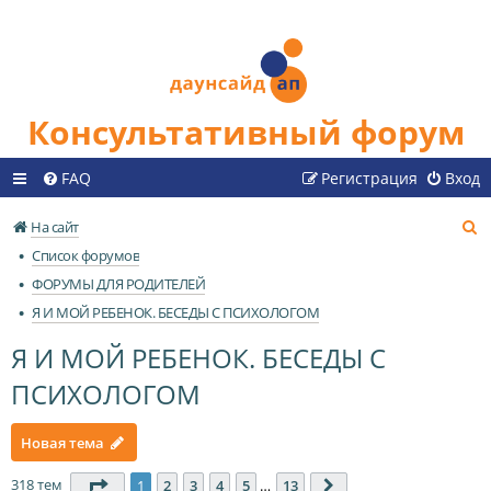
Консультативный форум
FAQ
Регистрация
Вход
П
На сайт
о
Список форумов
и
ФОРУМЫ ДЛЯ РОДИТЕЛЕЙ
с
Я И МОЙ РЕБЕНОК. БЕСЕДЫ С ПСИХОЛОГОМ
к
Я И МОЙ РЕБЕНОК. БЕСЕДЫ С
ПСИХОЛОГОМ
Новая тема
318 тем
Страница
1
из
13
1
2
3
4
5
…
13
След.