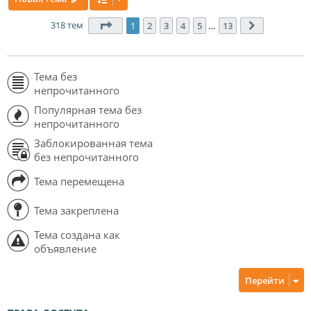
318 тем
Страница
1
из
13
1
2
3
4
5
…
13
След.
Тема без
непрочитанного
Популярная тема без
непрочитанного
Заблокированная тема
без непрочитанного
Тема перемещена
Тема закреплена
Тема создана как
объявление
Перейти