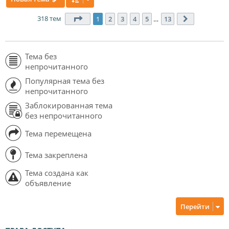
318 тем
Страница
1
из
13
1
2
3
4
5
…
13
След.
Тема без
непрочитанного
Популярная тема без
непрочитанного
Заблокированная тема
без непрочитанного
Тема перемещена
Тема закреплена
Тема создана как
объявление
Перейти