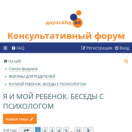
Консультативный форум
FAQ
Регистрация
Вход
П
На сайт
о
Список форумов
и
ФОРУМЫ ДЛЯ РОДИТЕЛЕЙ
с
Я И МОЙ РЕБЕНОК. БЕСЕДЫ С ПСИХОЛОГОМ
к
Я И МОЙ РЕБЕНОК. БЕСЕДЫ С
ПСИХОЛОГОМ
Новая тема
318 тем
Страница
1
из
13
1
2
3
4
5
…
13
След.