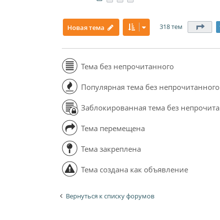
318 тем
Стр
Новая тема
Тема без непрочитанного
Популярная тема без непрочитанного
Заблокированная тема без непрочит
Тема перемещена
Тема закреплена
Тема создана как объявление
Вернуться к списку форумов