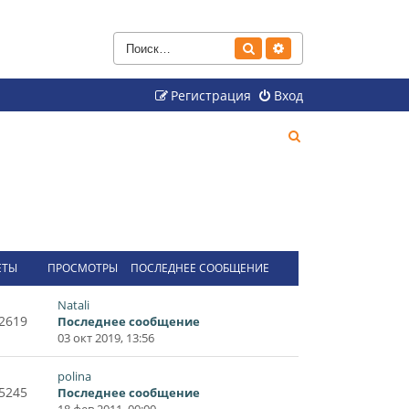
Поиск
Расширенный поиск
Регистрация
Вход
П
о
и
с
к
ЕТЫ
ПРОСМОТРЫ
ПОСЛЕДНЕЕ СООБЩЕНИЕ
Natali
2619
Последнее сообщение
03 окт 2019, 13:56
polina
5245
Последнее сообщение
18 фев 2011, 00:00