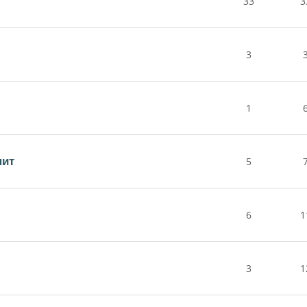
33
3
3
1
пит
5
6
1
3
1