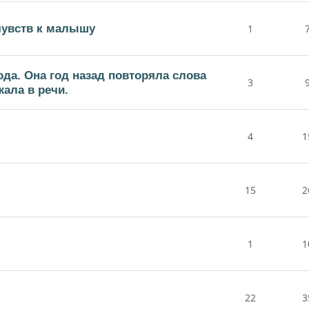
чувств к малышу
1
ода. Она год назад повторяла слова
3
жала в речи.
4
1
15
2
1
1
22
3