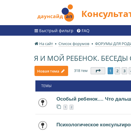
Консульт
Быстрый фильтр
FAQ
На сайт
Список форумов
ФОРУМЫ ДЛЯ РОД
Я И МОЙ РЕБЕНОК. БЕСЕД
318 тем
Страница
1
из
1
2
3
Новая тема
ТЕМЫ
Особый ребенок.... Что даль
1
2
Психологическое консультиро