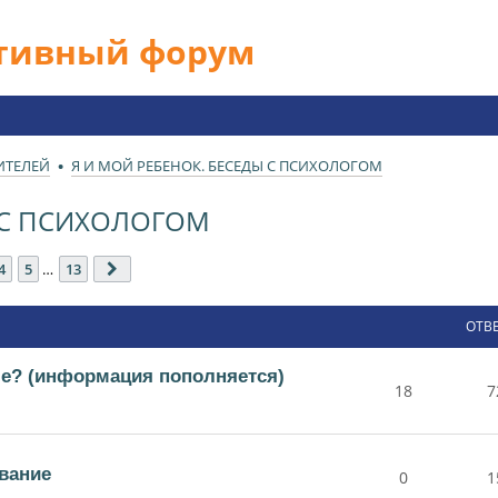
ативный форум
ИТЕЛЕЙ
Я И МОЙ РЕБЕНОК. БЕСЕДЫ С ПСИХОЛОГОМ
Ы С ПСИХОЛОГОМ
13
4
5
…
13
След.
ОТВ
ше? (информация пополняется)
18
7
вание
0
1