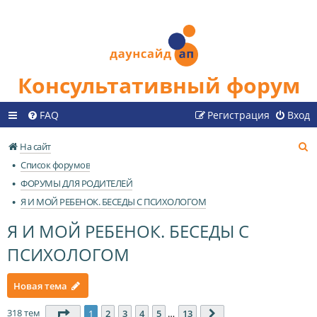
Консультативный форум
FAQ
Регистрация
Вход
П
На сайт
о
Список форумов
и
ФОРУМЫ ДЛЯ РОДИТЕЛЕЙ
с
Я И МОЙ РЕБЕНОК. БЕСЕДЫ С ПСИХОЛОГОМ
к
Я И МОЙ РЕБЕНОК. БЕСЕДЫ С
ПСИХОЛОГОМ
Новая тема
318 тем
Страница
1
из
13
1
2
3
4
5
…
13
След.