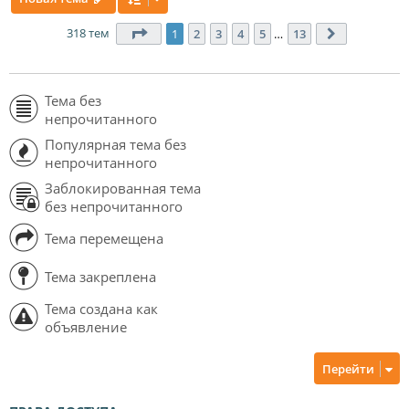
318 тем
Страница
1
из
13
1
2
3
4
5
…
13
След.
Тема без
непрочитанного
Популярная тема без
непрочитанного
Заблокированная тема
без непрочитанного
Тема перемещена
Тема закреплена
Тема создана как
объявление
Перейти