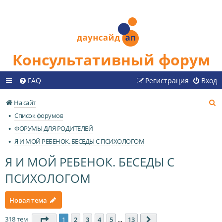
Консультативный форум
FAQ
Регистрация
Вход
П
На сайт
о
Список форумов
и
ФОРУМЫ ДЛЯ РОДИТЕЛЕЙ
с
Я И МОЙ РЕБЕНОК. БЕСЕДЫ С ПСИХОЛОГОМ
к
Я И МОЙ РЕБЕНОК. БЕСЕДЫ С
ПСИХОЛОГОМ
Новая тема
318 тем
Страница
1
из
13
1
2
3
4
5
…
13
След.