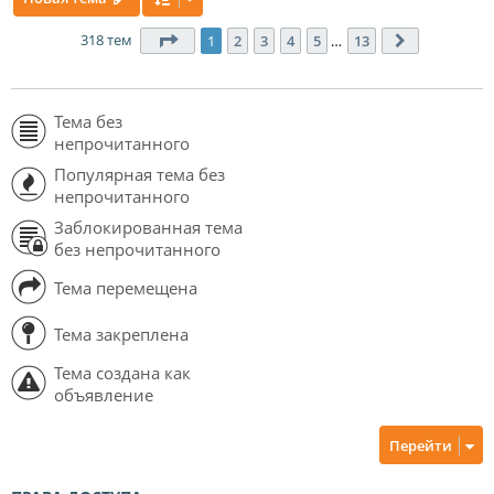
318 тем
Страница
1
из
13
1
2
3
4
5
…
13
След.
Тема без
непрочитанного
Популярная тема без
непрочитанного
Заблокированная тема
без непрочитанного
Тема перемещена
Тема закреплена
Тема создана как
объявление
Перейти