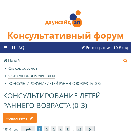
Консультативный форум
FAQ
Регистрация
Вход
П
На сайт
о
Список форумов
и
ФОРУМЫ ДЛЯ РОДИТЕЛЕЙ
с
КОНСУЛЬТИРОВАНИЕ ДЕТЕЙ РАННЕГО ВОЗРАСТА (0-3)
к
КОНСУЛЬТИРОВАНИЕ ДЕТЕЙ
РАННЕГО ВОЗРАСТА (0-3)
Новая тема
1014 тем
Страница
1
из
41
1
2
3
4
5
…
41
След.