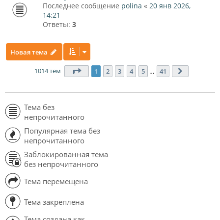
Последнее сообщение
polina
«
20 янв 2026,
14:21
Ответы:
3
Новая тема
1014 тем
Страница
1
из
41
1
2
3
4
5
…
41
След.
Тема без
непрочитанного
Популярная тема без
непрочитанного
Заблокированная тема
без непрочитанного
Тема перемещена
Тема закреплена
Тема создана как