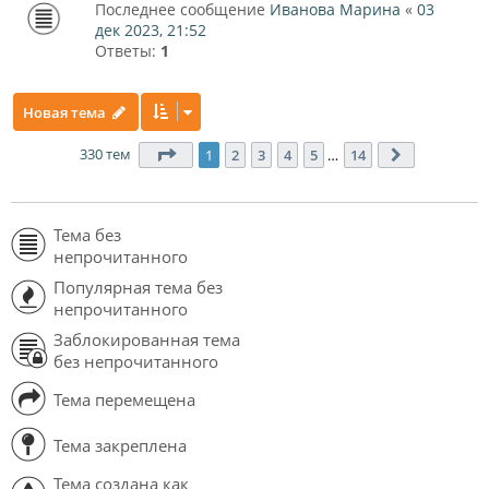
Последнее сообщение
Иванова Марина
«
03
дек 2023, 21:52
Ответы:
1
Новая тема
330 тем
Страница
1
из
14
1
2
3
4
5
…
14
След.
Тема без
непрочитанного
Популярная тема без
непрочитанного
Заблокированная тема
без непрочитанного
Тема перемещена
Тема закреплена
Тема создана как