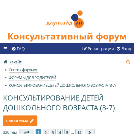
Консультативный форум
FAQ
Регистрация
Вход
П
На сайт
о
Список форумов
и
ФОРУМЫ ДЛЯ РОДИТЕЛЕЙ
с
КОНСУЛЬТИРОВАНИЕ ДЕТЕЙ ДОШКОЛЬНОГО ВОЗРАСТА (3-7)
к
КОНСУЛЬТИРОВАНИЕ ДЕТЕЙ
ДОШКОЛЬНОГО ВОЗРАСТА (3-7)
Новая тема
330 тем
Страница
1
из
14
1
2
3
4
5
…
14
След.