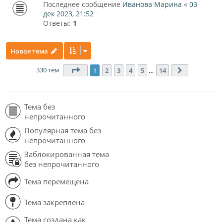
Последнее сообщение
Иванова Марина
«
03
дек 2023, 21:52
Ответы:
1
Новая тема
330 тем
Страница
1
из
14
1
2
3
4
5
…
14
След.
Тема без
непрочитанного
Популярная тема без
непрочитанного
Заблокированная тема
без непрочитанного
Тема перемещена
Тема закреплена
Тема создана как