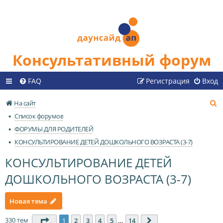
Консультативный форум
FAQ
Регистрация
Вход
П
На сайт
о
Список форумов
и
ФОРУМЫ ДЛЯ РОДИТЕЛЕЙ
с
КОНСУЛЬТИРОВАНИЕ ДЕТЕЙ ДОШКОЛЬНОГО ВОЗРАСТА (3-7)
к
КОНСУЛЬТИРОВАНИЕ ДЕТЕЙ
ДОШКОЛЬНОГО ВОЗРАСТА (3-7)
Новая тема
330 тем
Страница
1
из
14
1
2
3
4
5
…
14
След.